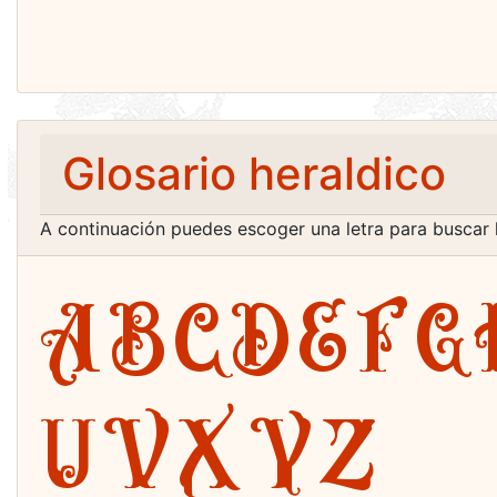
Glosario heraldico
A continuación puedes escoger una letra para buscar 
A
B
C
D
E
F
G
U
V
X
Y
Z