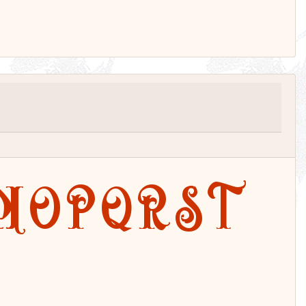
N
O
P
Q
R
S
T