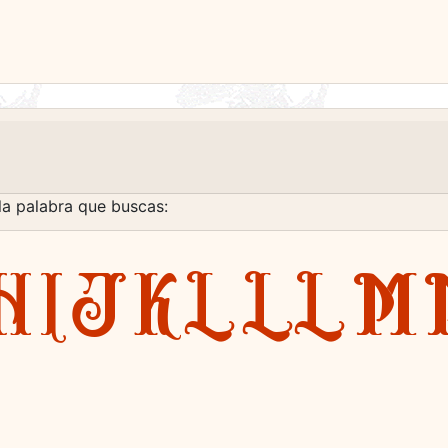
la palabra que buscas:
H
I
J
K
L
LL
M