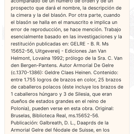
acompañado de un número de orden y de un
prospecto que dará el nombre, la descripción de
la cimera y la del blasón. Por otra parte, cuando
el blasón se halla en el manuscrito e implica un
error de reproducción, se hace mención. Trabajo
esencialmente basado en las investigaciones y la
restitución publicadas en: GELRE - B. R. Ms
15652-56, Uitgevereij - Ediciones Jan Van
Helmont, Lovaina 1992; prólogo de la Sra. C. Van
den Bergen-Pantens. Autor Armorial De Gelre
(c.1370-1386): Geldre Claes Heinen. Contenido:
entre 1.755 logros de brazos en color, 25 brazos
de caballeros polacos (éste incluye los brazos de
1 caballeros húngaro y 3 de Silesia, que eran
dueños de estados grandes en el reino de
Polonia), pueden verse en esta obra. Original:
Bruselas, Biblioteca Real, ms.15652-56.
Publicación: Galbreath, D. L., Daaprds de la
Armorial Gelre del féodale de Suisse, en los