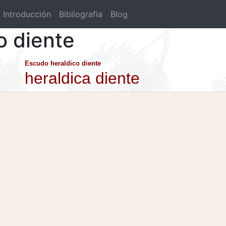
Introducción
Bibliografia
Blog
o diente
Escudo heraldico diente
heraldica diente