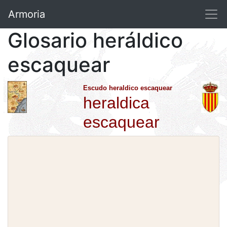
Armoria
Glosario heráldico
escaquear
Escudo heraldico escaquear
heraldica
escaquear