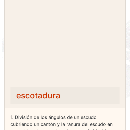
escotadura
1. División de los ángulos de un escudo
cubriendo un cantón y la ranura del escudo en