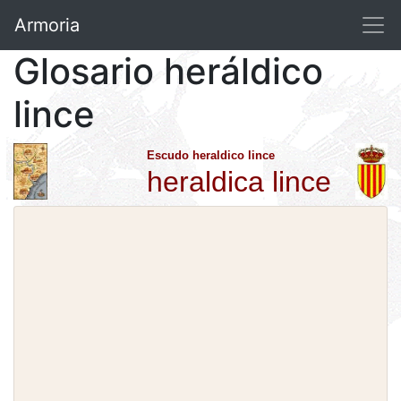
Armoria
Glosario heráldico
lince
Escudo heraldico lince
heraldica lince