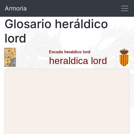
Armoria
Glosario heráldico
lord
Escudo heraldico lord
heraldica lord