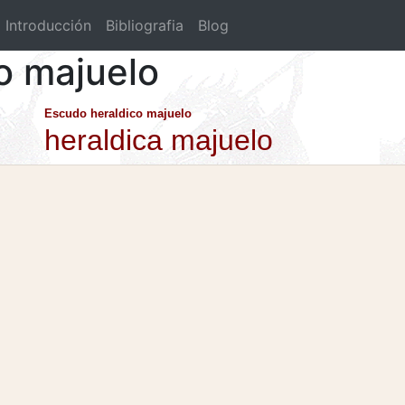
Introducción
Bibliografia
Blog
co majuelo
Escudo heraldico majuelo
heraldica majuelo