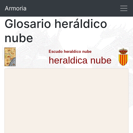
Armoria
Glosario heráldico
nube
Escudo heraldico nube
heraldica nube