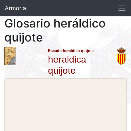
Armoria
Glosario heráldico
quijote
Escudo heraldico quijote
heraldica
quijote