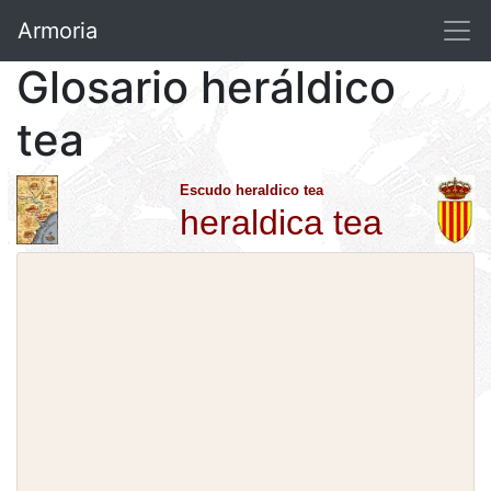
Armoria
Glosario heráldico
tea
Escudo heraldico tea
heraldica tea