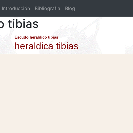
Introducción
Bibliografia
Blog
o tibias
Escudo heraldico tibias
heraldica tibias