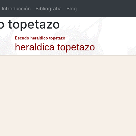
Introducción
Bibliografia
Blog
co topetazo
Escudo heraldico topetazo
heraldica topetazo