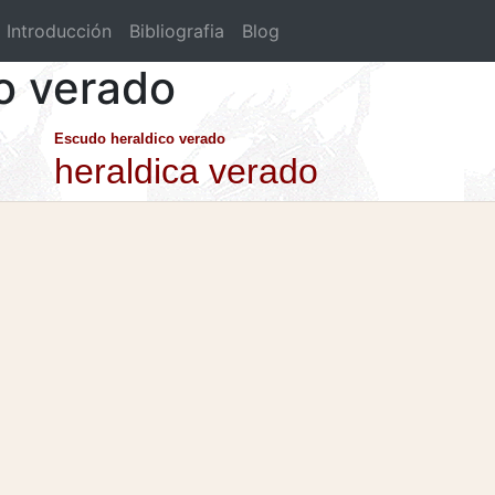
Introducción
Bibliografia
Blog
co verado
Escudo heraldico verado
heraldica verado