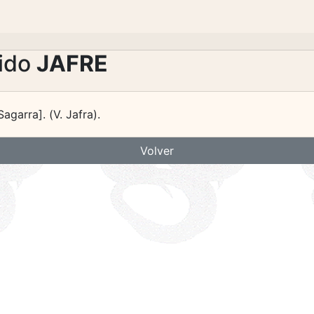
lido
JAFRE
 Sagarra]. (V. Jafra).
Volver