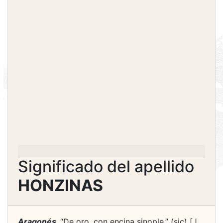
Significado del apellido
HONZINAS
Aragonés.
“De oro, con encina sinople.” (sic) [J.