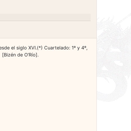
sde el siglo XVI.(*) Cuartelado: 1º y 4º,
 [Bizén de O’Río].