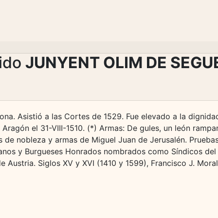
lido
JUNYENT OLIM DE SEGU
ona. Asistió a las Cortes de 1529. Fue elevado a la digni
e Aragón el 31-VIII-1510. (*) Armas: De gules, un león ramp
s de nobleza y armas de Miguel Juan de Jerusalén. Prueba
danos y Burgueses Honrados nombrados como Síndicos del b
e Austria. Siglos XV y XVI (1410 y 1599), Francisco J. Mora