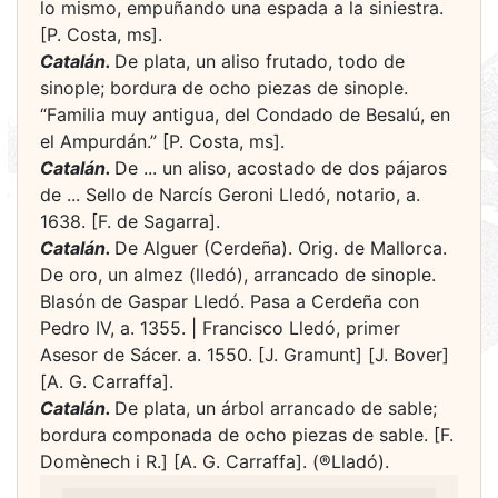
lo mismo, empuñando una espada a la siniestra.
[P. Costa, ms].
Catalán.
De plata, un aliso frutado, todo de
sinople; bordura de ocho piezas de sinople.
“Familia muy antigua, del Condado de Besalú, en
el Ampurdán.” [P. Costa, ms].
Catalán.
De ... un aliso, acostado de dos pájaros
de ... Sello de Narcís Geroni Lledó, notario, a.
1638. [F. de Sagarra].
Catalán.
De Alguer (Cerdeña). Orig. de Mallorca.
De oro, un almez (lledó), arrancado de sinople.
Blasón de Gaspar Lledó. Pasa a Cerdeña con
Pedro IV, a. 1355. | Francisco Lledó, primer
Asesor de Sácer. a. 1550. [J. Gramunt] [J. Bover]
[A. G. Carraffa].
Catalán.
De plata, un árbol arrancado de sable;
bordura componada de ocho piezas de sable. [F.
Domènech i R.] [A. G. Carraffa]. (®Lladó).