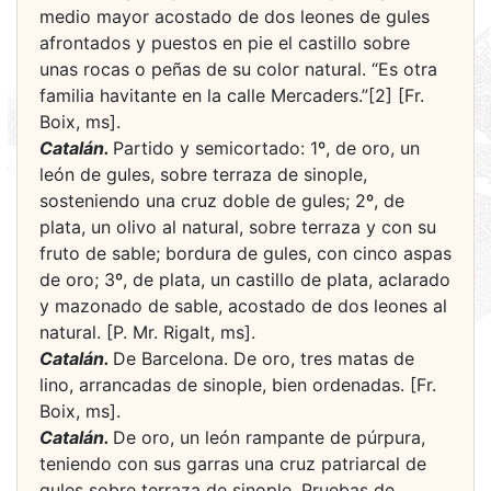
medio mayor acostado de dos leones de gules
afrontados y puestos en pie el castillo sobre
unas rocas o peñas de su color natural. “Es otra
familia havitante en la calle Mercaders.”[2] [Fr.
Boix, ms].
Catalán.
Partido y semicortado: 1º, de oro, un
león de gules, sobre terraza de sinople,
sosteniendo una cruz doble de gules; 2º, de
plata, un olivo al natural, sobre terraza y con su
fruto de sable; bordura de gules, con cinco aspas
de oro; 3º, de plata, un castillo de plata, aclarado
y mazonado de sable, acostado de dos leones al
natural. [P. Mr. Rigalt, ms].
Catalán.
De Barcelona. De oro, tres matas de
lino, arrancadas de sinople, bien ordenadas. [Fr.
Boix, ms].
Catalán.
De oro, un león rampante de púrpura,
teniendo con sus garras una cruz patriarcal de
gules sobre terraza de sinople. Pruebas de