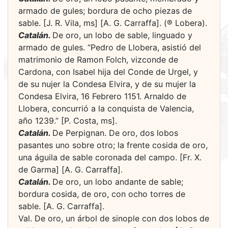
armado de gules; bordura de ocho piezas de
sable. [J. R. Vila, ms] [A. G. Carraffa]. (® Lobera).
Catalán.
De oro, un lobo de sable, linguado y
armado de gules. “Pedro de Llobera, asistió del
matrimonio de Ramon Folch, vizconde de
Cardona, con Isabel hija del Conde de Urgel, y
de su nujer la Condesa Elvira, y de su mujer la
Condesa Elvira, 16 Febrero 1151. Arnaldo de
Llobera, concurrió a la conquista de Valencia,
año 1239.” [P. Costa, ms].
Catalán.
De Perpignan. De oro, dos lobos
pasantes uno sobre otro; la frente cosida de oro,
una águila de sable coronada del campo. [Fr. X.
de Garma] [A. G. Carraffa].
Catalán.
De oro, un lobo andante de sable;
bordura cosida, de oro, con ocho torres de
sable. [A. G. Carraffa].
Val. De oro, un árbol de sinople con dos lobos de