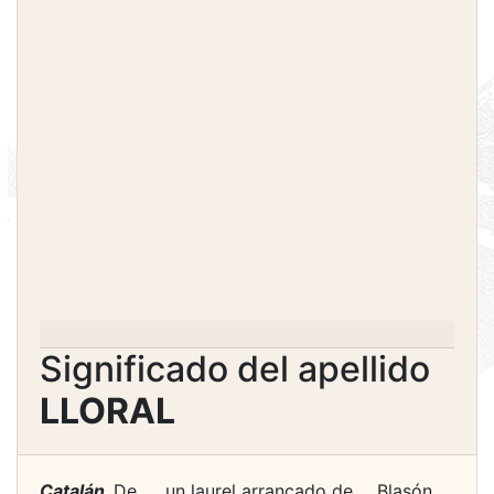
Significado del apellido
LLORAL
Catalán.
De ..., un laurel arrancado de ... Blasón