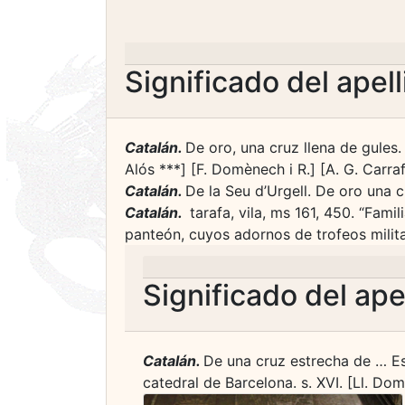
Significado del apel
Catalán.
De oro, una cruz llena de gules. B
Alós ***] [F. Domènech i R.] [A. G. Carraf
Catalán.
De la Seu d’Urgell. De oro una c
Catalán.
­ tarafa, vila, ms 161, 450. “Fam
panteón, cuyos adornos de trofeos militar
Significado del ape
Catalán.
De una cruz estrecha de … Esc
catedral de Barcelona. s. XVI. [Ll. Do