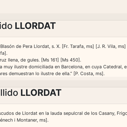
lido
LLORDAT
lasón de Pera Llordat, s. X. [Fr. Tarafa, ms] [J. R. Vila, ms] 
fa].
ruz llena, de gules. [Ms 161] [Ms 450].
ilia muy ilustre domiciliada en Barcelona, en cuya Catedral, 
es demuestran lo ilustre de ella.” [P. Costa, ms].
llido
LLORDAT
udos de Llordat en la lauda sepulcral de los Casany, Frigol
ménech i Montaner, ms].