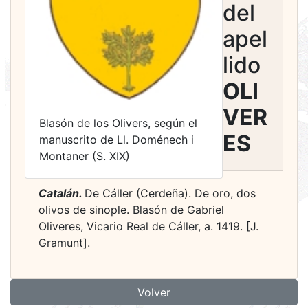
del
apel
lido
OLI
VER
Blasón de los Olivers, según el
ES
manuscrito de Ll. Doménech i
Montaner (S. XIX)
Catalán.
De Cáller (Cerdeña). De oro, dos
olivos de sinople. Blasón de Gabriel
Oliveres, Vicario Real de Cáller, a. 1419. [J.
Gramunt].
Volver