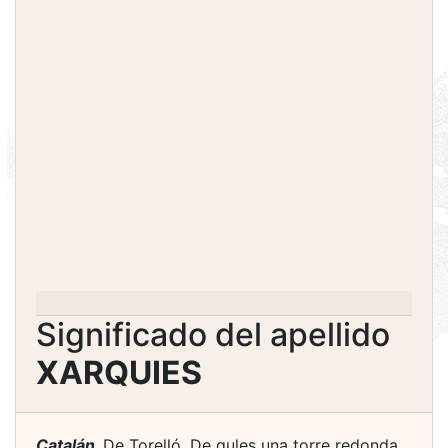
Significado del apellido
XARQUIES
Catalán.
De Torelló. De gules una torre redonda