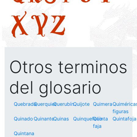
X
Y
Z
Otros terminos
del glosario
Quebrada
Querquier
Querubín
Quijote
Quimera
Quimérica
figuras
Quinado
Quinante
Quinas
Quinquefolio
Quinta
Quintafoja
faja
Quintana