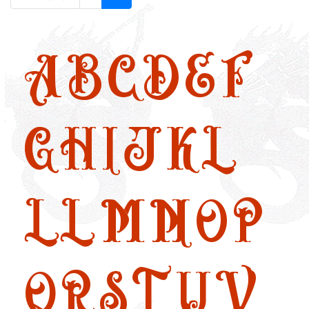
A
B
C
D
E
F
G
H
I
J
K
L
LL
M
N
O
P
Q
R
S
T
U
V