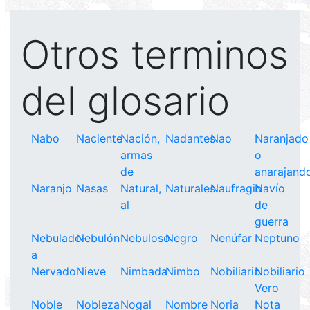
Otros terminos
del glosario
Nabo
Naciente
Nación,
Nadantes
Nao
Naranjado
armas
o
de
anarajand
Naranjo
Nasas
Natural,
Naturales
Naufragio
Navío
al
de
guerra
Nebulado-
Nebulón
Nebuloso
Negro
Nenúfar
Neptuno
a
Nervado
Nieve
Nimbada
Nimbo
Nobiliario
Nobiliario
Vero
Noble
Nobleza
Nogal
Nombre
Noria
Nota