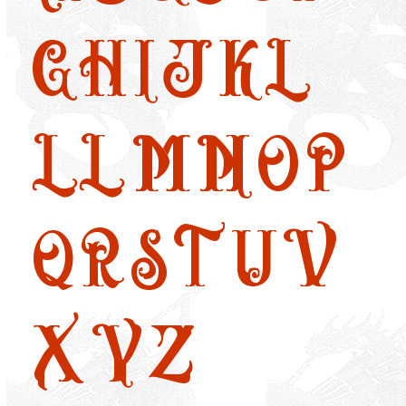
G
H
I
J
K
L
LL
M
N
O
P
Q
R
S
T
U
V
X
Y
Z