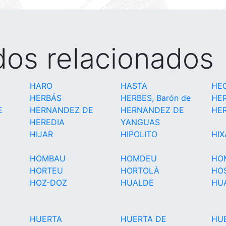
idos relacionados
HARO
HASTA
HE
HERBÁS
HERBES, Barón de
HE
E
HERNANDEZ DE
HERNANDEZ DE
HE
HEREDIA
YANGUAS
HIJAR
HIPOLITO
HIX
HOMBAU
HOMDEU
HO
HORTEU
HORTOLÀ
HOS
HOZ-DOZ
HUALDE
HU
HUERTA
HUERTA DE
HU