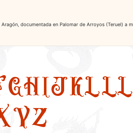
n Aragón, documentada en Palomar de Arroyos (Teruel) a mi
F
G
H
I
J
K
L
LL
X
Y
Z