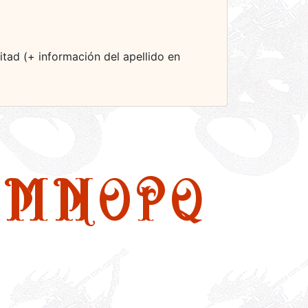
tad (+ información del apellido en
M
N
O
P
Q