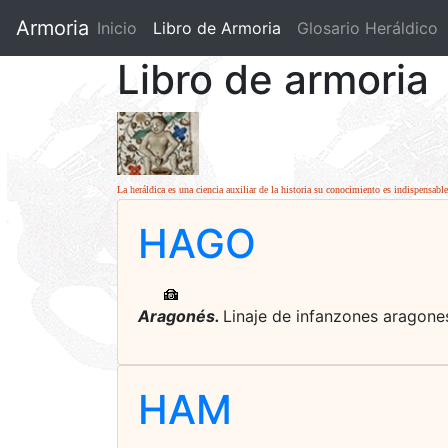
Armoria
Inicio
Libro de Armoria
(current)
Glosario Heráldico
Libro de armoria
La heráldica es una ciencia auxiliar de la historia su conocimiento es indispensabl
HAGO
Aragonés.
Linaje de infanzones aragones
HAM