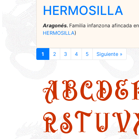
HERMOSILLA
Aragonés.
Familia infanzona afincada e
HERMOSILLA
)
1
2
3
4
5
Siguiente »
A
B
C
D
E
R
S
T
U
V