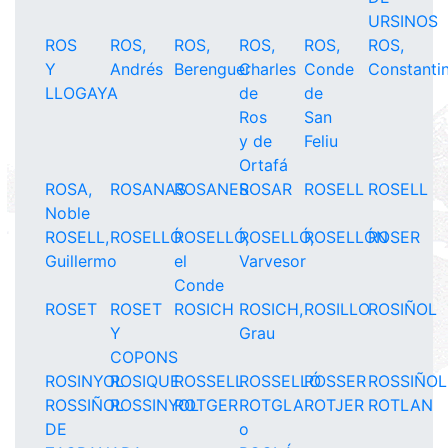
URSINOS
ROS
ROS,
ROS,
ROS,
ROS,
ROS,
Y
Andrés
Berenguer
Charles
Conde
Constanti
LLOGAYA
de
de
Ros
San
y de
Feliu
Ortafá
ROSA,
ROSANAS
ROSANES
ROSAR
ROSELL
ROSELL
Noble
ROSELL,
ROSELLÓ
ROSELLÓ,
ROSELLÓ,
ROSELLÓN
ROSER
Guillermo
el
Varvesor
Conde
ROSET
ROSET
ROSICH
ROSICH,
ROSILLO
ROSIÑOL
Y
Grau
COPONS
ROSINYOL
ROSIQUE
ROSSELL
ROSSELLÓ
ROSSER
ROSSIÑOL
ROSSIÑOL
ROSSINYOL
ROTGER
ROTGLA
ROTJER
ROTLAN
DE
o