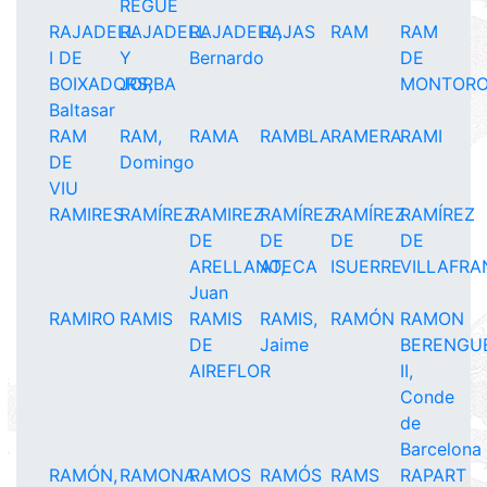
REGUÉ
RAJADELL
RAJADELL
RAJADELL,
RAJAS
RAM
RAM
I DE
Y
Bernardo
DE
BOIXADORS,
JORBA
MONTOR
Baltasar
RAM
RAM,
RAMA
RAMBLA
RAMERA
RAMI
DE
Domingo
VIU
RAMIRES
RAMÍREZ
RAMIREZ
RAMÍREZ
RAMÍREZ
RAMÍREZ
DE
DE
DE
DE
ARELLANO,
ATECA
ISUERRE
VILLAFR
Juan
RAMIRO
RAMIS
RAMIS
RAMIS,
RAMÓN
RAMON
DE
Jaime
BERENGU
AIREFLOR
II,
Conde
de
Barcelona
RAMÓN,
RAMONA
RAMOS
RAMÓS
RAMS
RAPART