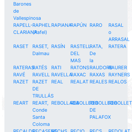
Barones
de
Vallespinosa
RAPELL-
RAPHEL
RAPIANA
RAPÚN
RARO
RASAL
CLARIANA
(Rafel)
o
ARRASAL
RASET
RASET,
RASÍN
RASTELL
RATA,
RATERA
Dalmau
DEL
De
MAS
la
RATERAS
RATÉS
RATI
RATONS
RAUDORS
RAURER
RAVÉ
RAVELL
RAVELLA
RAXAC
RAXAS
RAYNERS
RAZET
RAZET
REAL
REALAT
REALES
REALOS
DE
TRULLÁS
REART
REART,
REBOLLADA
REBOLLEDO
REBOLLEDO
REBOLLE
Conde
DE
Santa
PALAFOX
Coloma
RECALDE
RECASENS
RECHS
RECIO
RECS
REDOLAT