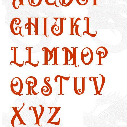
G
H
I
J
K
L
LL
M
N
O
P
Q
R
S
T
U
V
X
Y
Z