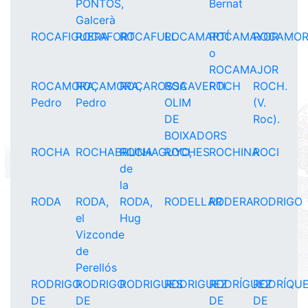
PONTÓS,
Bernat
Galcerà
ROCAFIGUERA
ROCAFORT
ROCAFULL
ROCAMARTÍ
ROCAMAYOR
ROCAMO
o
ROCAMAJOR
ROCAMORA,
ROCAMORA,
ROCAROSSA
ROCAVERTI
ROCH
ROCH.
Pedro
Pedro
OLIM
(V.
DE
Roc).
BOIXADORS
ROCHA
ROCHABRUNA
ROCHAGUYO,
ROCHES
ROCHINA
ROCI
de
la
RODA
RODA,
RODA,
RODELLAR
RODERA
RODRIGO
el
Hug
Vizconde
de
Perellós
RODRIGO
RODRIGO
RODRIGUES
RODRIGUEZ
RODRÍGUEZ
RODRÍQU
DE
DE
DE
DE