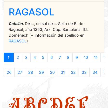
RAGASOL
Catalán.
De ..., un sol de ... Sello de B. de
Ragasol, año 1353, Arx. Cap. Barcelona. [Ll.
Doménech (+ información del apellido en
RAGASOL
)
1
2
3
4
5
6
7
8
9
10
11
12
26
27
28
29
30
31
32
33
34
3
A
B
C
D
E
F