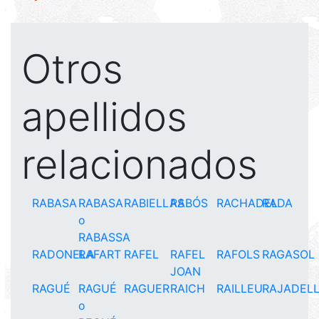
Otros
apellidos
relacionados
RABASA
RABASA
RABIELLAS
RABÓS
RACHADEL
RADA
o
RABASSA
RADONELA
RAFART
RAFEL
RAFEL
RAFOLS
RAGASOL
JOAN
RAGUÉ
RAGUÉ
RAGUER
RAICH
RAILLEU
RAJADEL
o