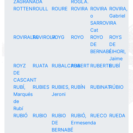
ZAGRANADA
ROGLÁ.
ROTTEN
ROULL
ROURE
ROVIRA
ROVIRA
ROVIRA,
o
Gabriel
SARROVIRA
Cat
ROVIRALTA
ROVIROLA
ROYG
ROYO
ROYO
ROYS
DE
DE
BERNABÉ
LIHORI,
Jaime
ROYZ
RUATA
RUBALCABA
RUBERT
RUBERTE
RUBÍ
DE
CASCANT
RUBÍ,
RUBIES
RUBIES,
RUBÍN
RUBINAT
RÚBIO
Marqués
Jeroni
de
Rubí
RUBIÓ
RUBIO
RUBIO
RUBIÓ,
RUECO
RUEDA
DE
Ermesenda
BERNABÉ