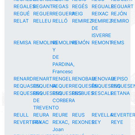
REGALES
REGANT
REGAS
REGÉS
REGUALE
REGUART
REGUÉ
REGUER
REGUERA
REIG
REIXAC
REJÓN
RELAT
RELLEU
RELLÓ
REMIREZ
REMIREZ
REMIRO
DE
ISVERRE
REMISA
REMOLINS
REMOLINS
REMÓN
REMONT
REMS
Y
DE
PARDINA,
Francesc
RENARD
RENART
RENGEL
RENOBAU
RENOVAU
REPISO
REQUASEN
REQUENA
REQUER
REQUESÉN
REQUESENS
REQUESE
REQUESENS
REQUESENS
REQUESENS-
RESBUES
RESCALL
RETANA
DE
CORBERA
TREVENTO
REULL
REURA
REURE
REUS
REVELLA
REVERTE
REVERTERA
REXAC
REXAC,
REXONES
REY
REYE
Joan