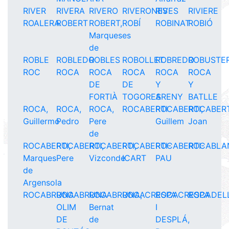
RIVER
RIVERA
RIVERO
RIVERONES
RIVES
RIVIERE
ROALERA
ROBERT
ROBERT,
ROBÍ
ROBINAT
ROBIÓ
Marqueses
de
ROBLE
ROBLEDO
ROBLES
ROBOLLET
ROBREDO
ROBUSTE
ROC
ROCA
ROCA
ROCA
ROCA
ROCA
DE
DE
Y
Y
FORTIÀ
TOGORES
ARENY
BATLLE
ROCA,
ROCA,
ROCA,
ROCABERTI
ROCABERTI,
ROCABERT
Guillermo
Pedro
Pere
Guillem
Joan
de
ROCABERTI,
ROCABERTI,
ROCABERTI,
ROCABERTI-
ROCABERTI-
ROCABLA
Marques
Pere
Vizconde
ICART
PAU
de
Argensola
ROCABRUNA
ROCABRUNA
ROCABRUNA,
ROCACRESPA
ROCACRESPA
ROCADEL
OLIM
Bernat
I
DE
de
DESPLÁ,