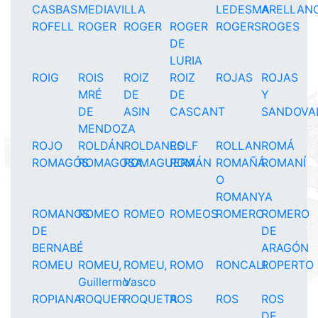
CASBAS
MEDIAVILLA
LEDESMA
ARELLAN
ROFELL
ROGER
ROGER
ROGER
ROGERS
ROGES
DE
LURIA
ROIG
ROIS
ROIZ
ROIZ
ROJAS
ROJAS
MRÉ
DE
DE
Y
DE
ASIN
CASCANT
SANDOVA
MENDOZA
ROJO
ROLDÁN
ROLDANES
ROLF
ROLLAN
ROMÁ
ROMAGÓS
ROMAGOSA
ROMAGUERA
ROMÁN
ROMAÑÁ
ROMANÍ
O
ROMANYA
ROMANOS
ROMEO
ROMEO
ROMEOS
ROMERO
ROMERO
DE
DE
BERNABÉ
ARAGÓN
ROMEU
ROMEU,
ROMEU,
ROMO
RONCALI
ROPERTO
Guillermo
Vasco
ROPIANA
ROQUER
ROQUETA
ROS
ROS
ROS
DE