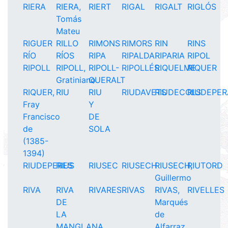
RIERA
RIERA,
RIERT
RIGAL
RIGALT
RIGLÓS
Tomás
Mateu
RIGUER
RILLO
RIMONS
RIMORS
RIN
RINS
RÍO
RÍOS
RIPA
RIPALDA
RIPARIA
RIPOL
RIPOLL
RIPOLL,
RIPOLL-
RIPOLLÉS
RIQUELME
RIQUER
Gratiniano
QUERALT
RIQUER,
RIU
RIU
RIUDAVETS
RIUDECOLS
RIUDEPER
Fray
Y
Francisco
DE
de
SOLA
(1385-
1394)
RIUDEPERES
RIUS
RIUSEC
RIUSECH
RIUSECH,
RIUTORD
Guillermo
RIVA
RIVA
RIVARES
RIVAS
RIVAS,
RIVELLES
DE
Marqués
LA
de
MANGLANA
Alfarraz