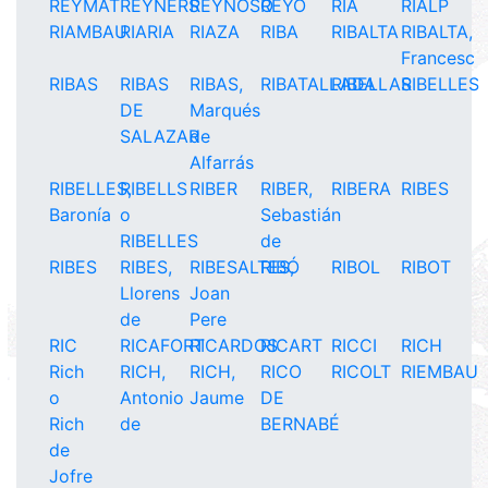
REYMAT
REYNERS
REYNOSO
REYÓ
RIA
RIALP
RIAMBAU
RIARIA
RIAZA
RIBA
RIBALTA
RIBALTA,
Francesc
RIBAS
RIBAS
RIBAS,
RIBATALLADA
RIBELLAS
RIBELLES
DE
Marqués
SALAZAR
de
Alfarrás
RIBELLES,
RIBELLS
RIBER
RIBER,
RIBERA
RIBES
Baronía
o
Sebastián
RIBELLES
de
RIBES
RIBES,
RIBESALTES,
RIBÓ
RIBOL
RIBOT
Llorens
Joan
de
Pere
RIC
RICAFORT
RICARDOS
RICART
RICCI
RICH
Rich
RICH,
RICH,
RICO
RICOLT
RIEMBAU
o
Antonio
Jaume
DE
Rich
de
BERNABÉ
de
Jofre