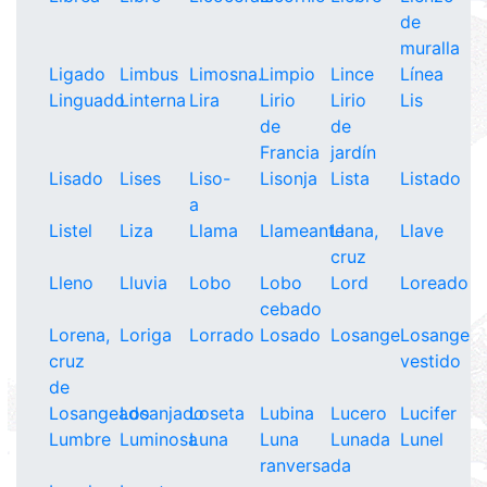
de
muralla
Ligado
Limbus
Limosna.
Limpio
Lince
Línea
Linguado
Linterna
Lira
Lirio
Lirio
Lis
de
de
Francia
jardín
Lisado
Lises
Liso-
Lisonja
Lista
Listado
a
Listel
Liza
Llama
Llameante
Llana,
Llave
cruz
Lleno
Lluvia
Lobo
Lobo
Lord
Loreado
cebado
Lorena,
Loriga
Lorrado
Losado
Losange
Losange
cruz
vestido
de
Losangeado
Losanjado
Loseta
Lubina
Lucero
Lucifer
Lumbre
Luminosa
Luna
Luna
Lunada
Lunel
ranversada