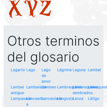
X
Y
Z
Otros terminos
del glosario
Lagarto
Lago
Lago
Lágrima
Laguna
Lambel
de
amor
Lambel
Lambelado
Lambeo
Lambrequines
Lambrequines
Lamequin
antiguo
sembrados
Lampasado
Lanceado-
Lanceolada
Langosta
Lanza
Látigo
a