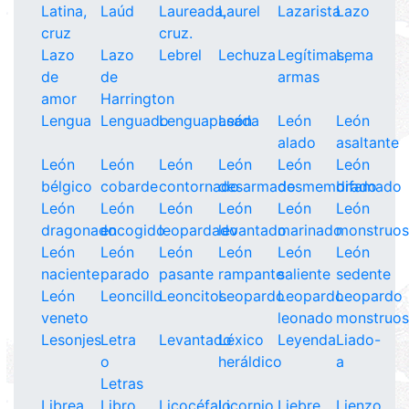
Latina,
Laúd
Laureada,
Laurel
Lazarista
Lazo
cruz
cruz.
Lazo
Lazo
Lebrel
Lechuza
Legítimas,
Lema
de
de
armas
amor
Harrington
Lengua
Lenguado
Lenguapasada
León
León
León
alado
asaltante
León
León
León
León
León
León
bélgico
cobarde
contornado
desarmado
desmembrado
difamado
León
León
León
León
León
León
dragonado
encogido
leopardado
levantado
marinado
monstruo
León
León
León
León
León
León
naciente
parado
pasante
rampante
saliente
sedente
León
Leoncillo
Leoncitos
Leopardo
Leopardo
Leopardo
veneto
leonado
monstruo
Lesonjes
Letra
Levantado
Léxico
Leyenda
Liado-
o
heráldico
a
Letras
Librea
Libro
Licocéfalo
Licornio
Liebre
Lienzo