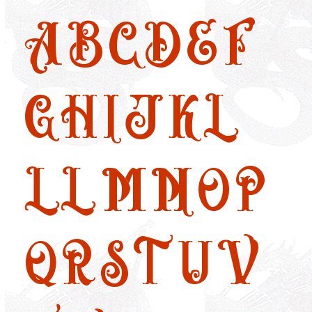
A
B
C
D
E
F
G
H
I
J
K
L
LL
M
N
O
P
Q
R
S
T
U
V