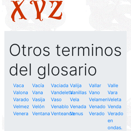
X
Y
Z
Otros terminos
del glosario
Vaca
Vacía
Vaciada
Valija
Vallar
Valle
Valona
Vana
Vandeleta
Vanillas
Vano
Vara
Varado
Vasija
Vaso
Vela
Velamen
Veleta
Velmez
Velón
Venablo
Venada
Venado
Venda
Venera
Ventana
Venteando
Venus
Verado
Verado
en
ondas.