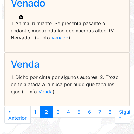
Venado
1. Animal rumiante. Se presenta pasante o
andante, mostrando los dos cuernos altos. (V.
Nervado). (+ info
Venado
)
Venda
1. Dicho por cinta por algunos autores. 2. Trozo
de tela atada a la nuca por nudo que tapa los
ojos (+ info
Venda
)
«
1
2
3
4
5
6
7
8
Siguie
Anterior
»