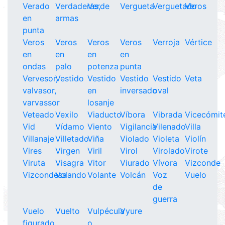
Verado
Verdaderas,
Verde
Vergueta
Verguetado
Veros
en
armas
punta
Veros
Veros
Veros
Veros
Verroja
Vértice
en
en
en
en
ondas
palo
potenza
punta
Vervesor,
Vestido
Vestido
Vestido
Vestido
Veta
valvasor,
en
inversado
oval
varvassor
losanje
Veteado
Vexilo
Viaducto
Víbora
Vibrada
Vicecómit
Vid
Vídamo
Viento
Vigilancia
Vilenado
Villa
Villanaje
Villetado
Viña
Violado
Violeta
Violín
Vires
Virgen
Viril
Virol
Virolado
Virote
Viruta
Visagra
Vitor
Viurado
Vívora
Vizconde
Vizcondesa
Volando
Volante
Volcán
Voz
Vuelo
de
guerra
Vuelo
Vuelto
Vulpécula
Vyure
figurado
o