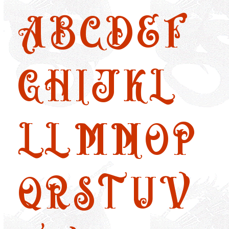
A
B
C
D
E
F
G
H
I
J
K
L
LL
M
N
O
P
Q
R
S
T
U
V