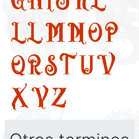
LL
M
N
O
P
Q
R
S
T
U
V
X
Y
Z