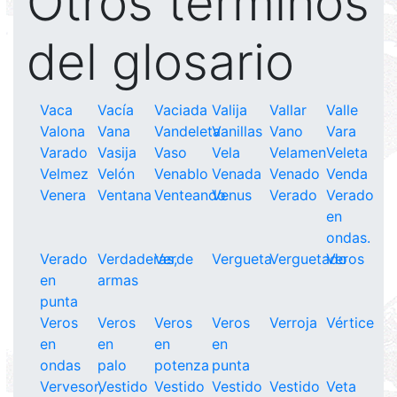
Otros terminos
del glosario
Vaca
Vacía
Vaciada
Valija
Vallar
Valle
Valona
Vana
Vandeleta
Vanillas
Vano
Vara
Varado
Vasija
Vaso
Vela
Velamen
Veleta
Velmez
Velón
Venablo
Venada
Venado
Venda
Venera
Ventana
Venteando
Venus
Verado
Verado
en
ondas.
Verado
Verdaderas,
Verde
Vergueta
Verguetado
Veros
en
armas
punta
Veros
Veros
Veros
Veros
Verroja
Vértice
en
en
en
en
ondas
palo
potenza
punta
Vervesor,
Vestido
Vestido
Vestido
Vestido
Veta