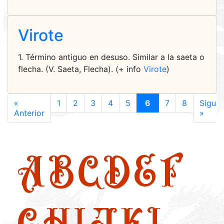
Virote
1. Término antiguo en desuso. Similar a la saeta o
flecha. (V. Saeta, Flecha). (+ info
Virote
)
«
1
2
3
4
5
6
7
8
Siguie
Anterior
»
A
B
C
D
E
F
G
H
I
J
K
L