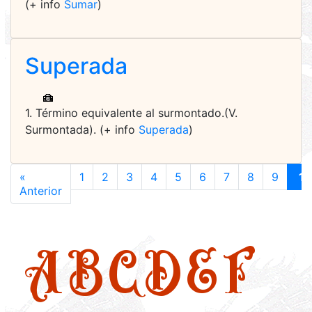
(+ info
Sumar
)
Superada
1. Término equivalente al surmontado.(V.
Surmontada). (+ info
Superada
)
«
1
2
3
4
5
6
7
8
9
1
Anterior
A
B
C
D
E
F