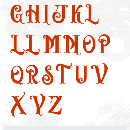
G
H
I
J
K
L
LL
M
N
O
P
Q
R
S
T
U
V
X
Y
Z