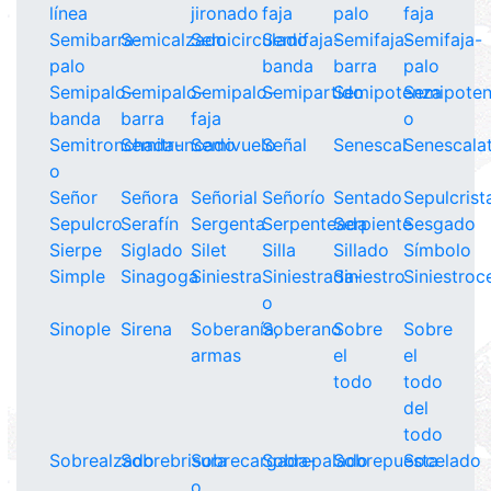
línea
jironado
faja
palo
faja
Semibarra-
Semicalzado
Semicirculado
Semifaja-
Semifaja-
Semifaja-
palo
banda
barra
palo
Semipalo-
Semipalo-
Semipalo-
Semipartido
Semipotenza
Semipote
banda
barra
faja
o
Semitronchada-
Semitruncado
Semivuelo
Señal
Senescal
Senescala
o
Señor
Señora
Señorial
Señorío
Sentado
Sepulcrist
Sepulcro
Serafín
Sergenta
Serpenteada
Serpiente
Sesgado
Sierpe
Siglado
Silet
Silla
Sillado
Símbolo
Simple
Sinagoga
Siniestra
Siniestrada-
Siniestro
Siniestroc
o
Sinople
Sirena
Soberanía,
Soberano
Sobre
Sobre
armas
el
el
todo
todo
del
todo
Sobrealzado
Sobrebrisura
Sobrecargada-
Sobrepalado
Sobrepuesta
Socelado
o