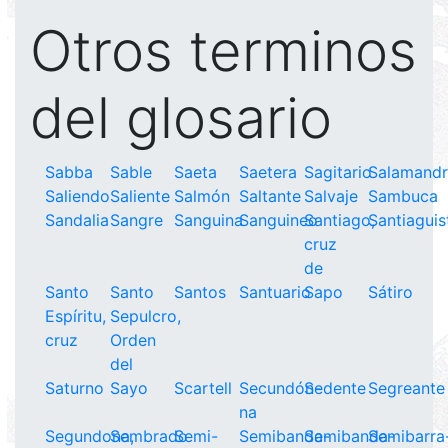
Otros terminos
del glosario
Sabba
Sable
Saeta
Saetera
Sagitario
Salamand
Saliendo
Saliente
Salmón
Saltante
Salvaje
Sambuca
Sandalia
Sangre
Sanguina
Sanguineo
Santiago,
Santiaguis
cruz
de
Santo
Santo
Santos
Santuario
Sapo
Sátiro
Espíritu,
Sepulcro,
cruz
Orden
del
Saturno
Sayo
Scartell
Secundón-
Sedente
Segreante
na
Segundona,
Sembrado
Semi-
Semibanda-
Semibanda-
Semibarra