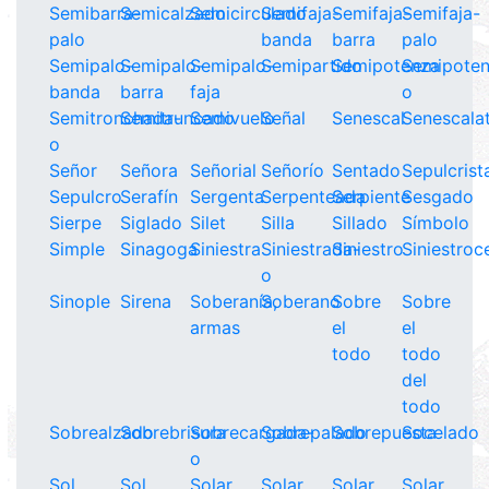
Semibarra-
Semicalzado
Semicirculado
Semifaja-
Semifaja-
Semifaja-
palo
banda
barra
palo
Semipalo-
Semipalo-
Semipalo-
Semipartido
Semipotenza
Semipote
banda
barra
faja
o
Semitronchada-
Semitruncado
Semivuelo
Señal
Senescal
Senescala
o
Señor
Señora
Señorial
Señorío
Sentado
Sepulcrist
Sepulcro
Serafín
Sergenta
Serpenteada
Serpiente
Sesgado
Sierpe
Siglado
Silet
Silla
Sillado
Símbolo
Simple
Sinagoga
Siniestra
Siniestrada-
Siniestro
Siniestroc
o
Sinople
Sirena
Soberanía,
Soberano
Sobre
Sobre
armas
el
el
todo
todo
del
todo
Sobrealzado
Sobrebrisura
Sobrecargada-
Sobrepalado
Sobrepuesta
Socelado
o
Sol
Sol
Solar
Solar
Solar
Solar