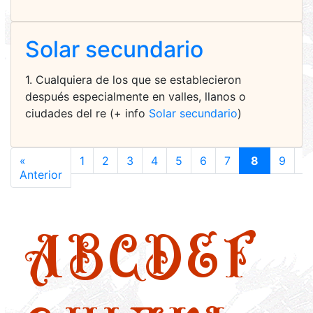
Solar secundario
1. Cualquiera de los que se establecieron
después especialmente en valles, llanos o
ciudades del re (+ info
Solar secundario
)
«
1
2
3
4
5
6
7
8
9
1
Anterior
A
B
C
D
E
F