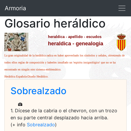
Armoria
Glosario heráldico
heraldica - apellido - escudos
heraldica - genealogia
La gran originalidad de la heráldica radica en haber aprovechado los símbolos y señales, obteniendo de
todos ellos reglas de composición y haberles insuflado un 'espiritu insignológico' que no se ha
encontrado en ningún otro sistema emblemático.
Heráldica Española-Diseño Heráldico.
Sobrealzado
1. Dícese de la cabria o el chevron, con un trozo
en su parte central desplazado hacia arriba.
(+ info
Sobrealzado
)