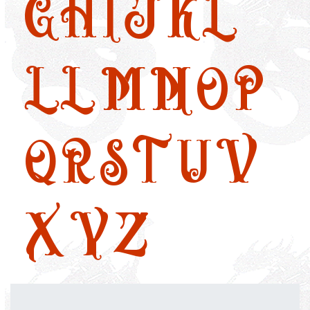
G
H
I
J
K
L
LL
M
N
O
P
Q
R
S
T
U
V
X
Y
Z