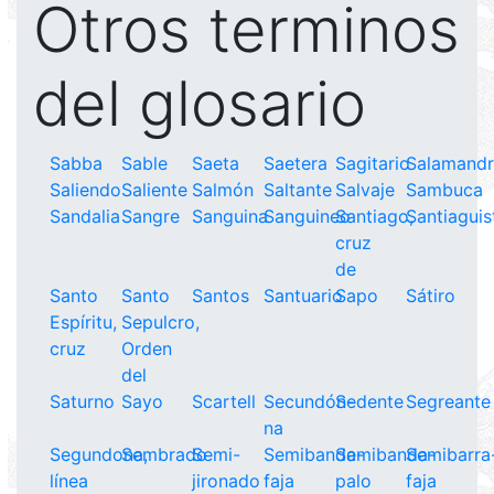
Otros terminos
del glosario
Sabba
Sable
Saeta
Saetera
Sagitario
Salamand
Saliendo
Saliente
Salmón
Saltante
Salvaje
Sambuca
Sandalia
Sangre
Sanguina
Sanguineo
Santiago,
Santiaguis
cruz
de
Santo
Santo
Santos
Santuario
Sapo
Sátiro
Espíritu,
Sepulcro,
cruz
Orden
del
Saturno
Sayo
Scartell
Secundón-
Sedente
Segreante
na
Segundona,
Sembrado
Semi-
Semibanda-
Semibanda-
Semibarra
línea
jironado
faja
palo
faja