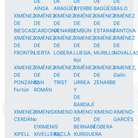
DE
DE
DE
DE
DE
AÍNSA
ARAGÜÉS
AYERBE
BAGÜÉS
BAILO
XIMÉNEZ
XIMÉNEZ
XIMÉNEZ
XIMÉNEZ
XIMÉNEZ
XIMÉNEZ
DE
DE
DE
DE
DE
DE
BIESCAS
CARDONA
CENARBE
EMBÚN
ESTARAC
FANTOVA
XIMÉNEZ
XIMÉNEZ
XIMÉNEZ
XIMENEZ
XIMÉNEZ
XIMÉNEZ
DE
DE
DE
DE
DE
DE
FRONTÍN
LIERTA
LOBERA
LUESIA,
MURILLO
NOVALLA
Roi
XIMENEZ
XIMÉNEZ
XIMÉNEZ
XIMÉNEZ
XIMÉNEZ
XIMENEZ,
DE
DE
DE
DE
DE
Galín.
PONZANO,
SAN
TRIST
URREA
ZENARBE
Fortún
ROMÁN
Y
DE
BARDAJÍ
XIMENEZ-
XIMENIS
XIMENO
XIMENO
XIMENO
XIMENO-
CERDÁN
o
DE
DE
GARCÉS
EIXIMENIS
BERNABÉ
LOBERA
XIPELL
XIVELLERA,
XUCLÀ
XURIGUERA