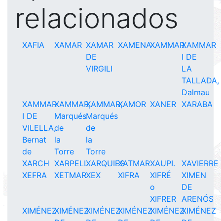
relacionados
XAFIA
XAMAR
XAMAR
XAMENA
XAMMAR
XAMMAR
DE
I DE
VIRGILI
LA
TALLADA,
Dalmau
XAMMAR
XAMMAR,
XAMMAR,
XAMOR
XANER
XARABA
I DE
Marqués
Marqués
VILELLA,
de
de
Bernat
la
la
de
Torre
Torre
XARCH
XARPELL
XARQUIES
XATMAR
XAUPI.
XAVIERRE
XEFRA
XETMAR
XEX
XIFRA
XIFRÉ
XIMEN
o
DE
XIFRER
ARENÓS
XIMÉNEZ
XIMÉNEZ
XIMÉNEZ
XIMÉNEZ
XIMÉNEZ
XIMÉNEZ