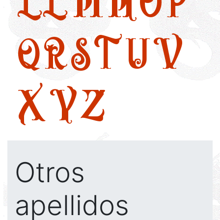
LL
M
N
O
P
Q
R
S
T
U
V
X
Y
Z
Otros
apellidos