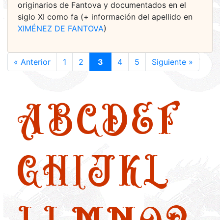
originarios de Fantova y documentados en el
siglo XI como fa (+ información del apellido en
XIMÉNEZ DE FANTOVA
)
« Anterior
1
2
3
4
5
Siguiente »
A
B
C
D
E
F
G
H
I
J
K
L