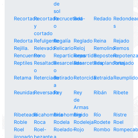
de
sol
Recortado
Recortado
Recrucetada-
Red
Redado
Redondea
y
o
s
cortado
Redorta
Refulgente
Regalía
Reglado
Reina
Rejado
Rejilla.
Relevado
Relicario
Reloj
Remolino
Remos
Rencuentro
Reno
Reparticiones
Repartido
Repostero
Repotenz
Reptiles
Resaltada-
Resarcelada-
Resarcetada
Resplandores
Retajado
o
o
Retama
Reterciado
Retirado-
Retorcida
Retraida
Reumplid
a
Reunidas
Reversado
Rey
Rey
Ribán
Ribete
de
Armas
Ribeteado
Ricahombría
Ricohombre
Rigido
Río
Ristre
Roble
Roca
Rodela
Rodeleja
Rodete
Roel
Roel
Roel-
Roelado-
Rojo
Rombo
Rompecab
jironado
bezante
a