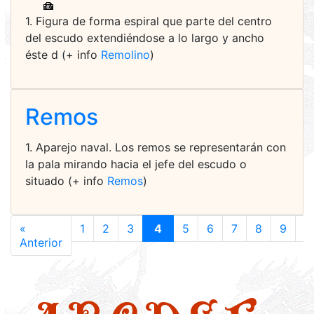
1. Figura de forma espiral que parte del centro
del escudo extendiéndose a lo largo y ancho
éste d (+ info
Remolino
)
Remos
1. Aparejo naval. Los remos se representarán con
la pala mirando hacia el jefe del escudo o
situado (+ info
Remos
)
«
1
2
3
4
5
6
7
8
9
1
Anterior