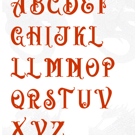
A
B
C
D
E
F
G
H
I
J
K
L
LL
M
N
O
P
Q
R
S
T
U
V
X
Y
Z