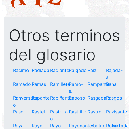
Otros terminos
del glosario
Racimo
Radiada
Radiante
Raigado
Raíz
Rajada-
s
Ramado
Ramas
Ramillete
Ramo-
Rampante
Rana
s.
Ranversada-
Rapante
Rapiñante
Raposo
Rasgada
Rasgos
o
Raso
Rastel
Rastrillada-
Rastrillo
Rastro
Ravisante
o
Raya
Rayo
Rayo
Rayonante
Rebatimiento
Recortada