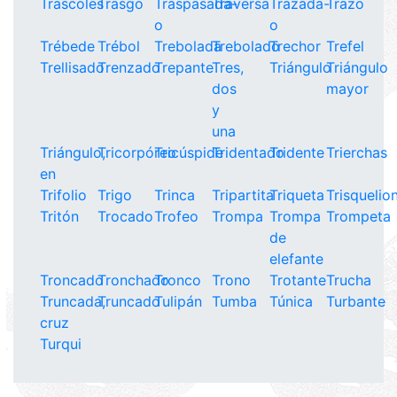
Trascoles
Trasgo
Traspasada-
Traversa
Trazada-
Trazo
o
o
Trébede
Trébol
Trebolada
Trebolado
Trechor
Trefel
Trellisado
Trenzado
Trepante
Tres,
Triángulo
Triángulo
dos
mayor
y
una
Triángulo,
Tricorpóreo
Tricúspide
Tridentado
Tridente
Trierchas
en
Trifolio
Trigo
Trinca
Tripartita
Triqueta
Trisquelio
Tritón
Trocado
Trofeo
Trompa
Trompa
Trompeta
de
elefante
Troncado
Tronchado
Tronco
Trono
Trotante
Trucha
Truncada,
Truncado
Tulipán
Tumba
Túnica
Turbante
cruz
Turqui