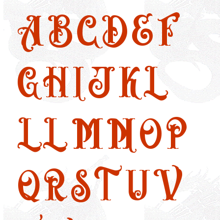
A
B
C
D
E
F
G
H
I
J
K
L
LL
M
N
O
P
Q
R
S
T
U
V