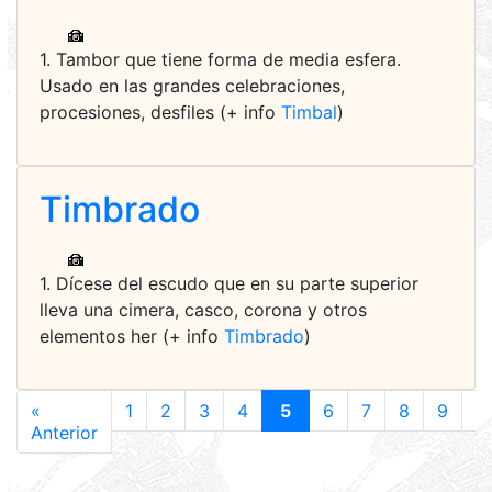
1. Tambor que tiene forma de media esfera.
Usado en las grandes celebraciones,
procesiones, desfiles (+ info
Timbal
)
Timbrado
1. Dícese del escudo que en su parte superior
lleva una cimera, casco, corona y otros
elementos her (+ info
Timbrado
)
«
1
2
3
4
5
6
7
8
9
1
Anterior