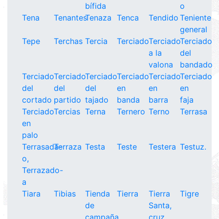
bífida
o
Tena
Tenantes
Tenaza
Tenca
Tendido
Teniente
general
Tepe
Terchas
Tercia
Terciado
Terciado
Terciado
a la
del
valona
bandado
Terciado
Terciado
Terciado
Terciado
Terciado
Terciado
del
del
del
en
en
en
cortado
partido
tajado
banda
barra
faja
Terciado
Tercias
Terna
Ternero
Terno
Terrasa
en
palo
Terrasada-
Terraza
Testa
Teste
Testera
Testuz.
o,
Terrazado-
a
Tiara
Tibias
Tienda
Tierra
Tierra
Tigre
de
Santa,
campaña
cruz