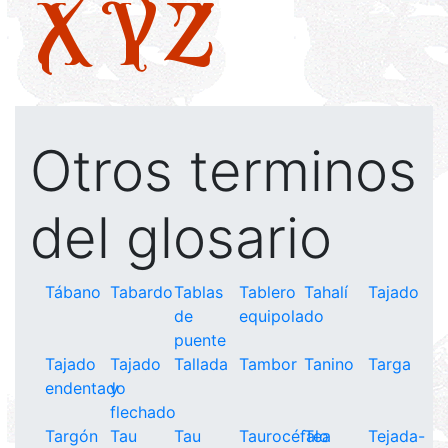
X
Y
Z
Otros terminos
del glosario
Tábano
Tabardo
Tablas
Tablero
Tahalí
Tajado
de
equipolado
puente
Tajado
Tajado
Tallada
Tambor
Tanino
Targa
endentado
y
flechado
Targón
Tau
Tau
Taurocéfalo
Tea
Tejada-