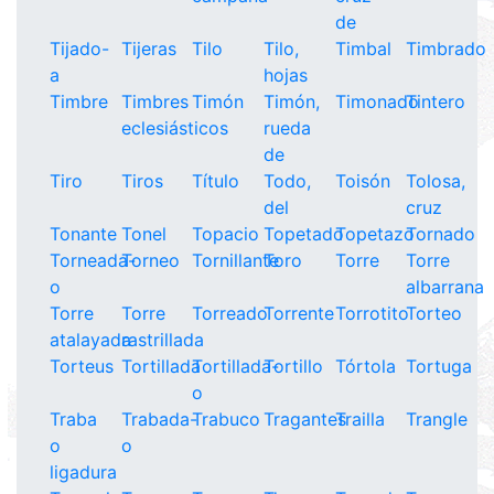
de
Tijado-
Tijeras
Tilo
Tilo,
Timbal
Timbrado
a
hojas
Timbre
Timbres
Timón
Timón,
Timonado
Tintero
eclesiásticos
rueda
de
Tiro
Tiros
Título
Todo,
Toisón
Tolosa,
del
cruz
Tonante
Tonel
Topacio
Topetado
Topetazo
Tornado
Torneada-
Torneo
Tornillante
Toro
Torre
Torre
o
albarrana
Torre
Torre
Torreado
Torrente
Torrotito
Torteo
atalayada
rastrillada
Torteus
Tortillada
Tortillada-
Tortillo
Tórtola
Tortuga
o
Traba
Trabada-
Trabuco
Tragantes
Trailla
Trangle
o
o
ligadura