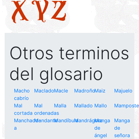
X
Y
Z
Otros terminos
del glosario
Macho
Maclado
Macle
Madroño
Maiz
Majuelo
cabrío
Mal
Mal
Malla
Mallado
Mallo
Mamposte
cortada
ordenadas
Manchado-
Mandante
Mandíbula
Mandrágora
Manga
Manga
a
de
de
ángel
señora