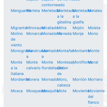
contorneado
Menguante
Merleta
Merletado
Merletado
Merletado
Metales
a la
a la
gibelina
güelfa
Migrante
Minotauro
Mirallado
Mitra
Mojón
Moleta
Molino
Monarca
Monasterio
Moneda
Monje
Mono
de
viento
Monograma
Monstruoso-
Montado-
Montaña
Montante
Monte
a
a
Monte
Monte
Monte
Montesa,
Montflorea
Moral
a la
calvario
flordelisado
Orden
italiana
de
Mordiente
Morera
Mornado
Moro,
Morrión
Mortero
cabeza
Mosca
Mosqueado
Mosquilla
Mote
Moviente
Moviente
del
flanco