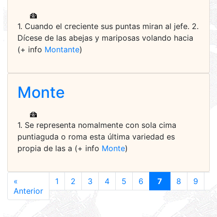
1. Cuando el creciente sus puntas miran al jefe. 2.
Dícese de las abejas y mariposas volando hacia
(+ info
Montante
)
Monte
1. Se representa nomalmente con sola cima
puntiaguda o roma esta última variedad es
propia de las a (+ info
Monte
)
«
1
2
3
4
5
6
7
8
9
1
Anterior