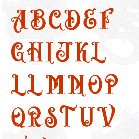
A
B
C
D
E
F
G
H
I
J
K
L
LL
M
N
O
P
Q
R
S
T
U
V