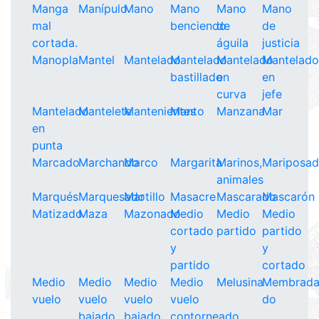
Manga
Manípulo
Mano
Mano
Mano
Mano
mal
benciendo
de
de
cortada.
águila
justicia
Manopla
Mantel
Mantelado
Mantelado
Mantelado
Mantelad
bastillado
en
en
curva
jefe
Mantelado
Mantelete
Mantenientes
Manto
Manzana
Mar
en
punta
Marcado
Marchando
Marco
Margarita
Marinos,
Mariposa
animales
Marqués
Marquesado
Martillo
Masacre
Mascarado
Mascarón
Matizado
Maza
Mazonado
Medio
Medio
Medio
cortado
partido
partido
y
y
partido
cortado
Medio
Medio
Medio
Medio
Melusina
Membrada
vuelo
vuelo
vuelo
vuelo
do
bajado
bajado
contorneado