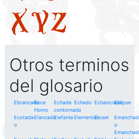
X
Y
Z
Otros terminos
del glosario
Ebrancado
Ecce
Echada
Echado
Echancrado
Eclipse
Homo
contornada
Ecotada-
Elanzado
Elefante
Elementos
Eloset
Emanchad
o
o
Emanchad