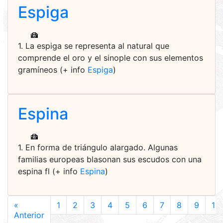
Espiga
1. La espiga se representa al natural que
comprende el oro y el sinople con sus elementos
gramíneos (+ info
Espiga
)
Espina
1. En forma de triángulo alargado. Algunas
familias europeas blasonan sus escudos con una
espina fl (+ info
Espina
)
«
1
2
3
4
5
6
7
8
9
10
Anterior