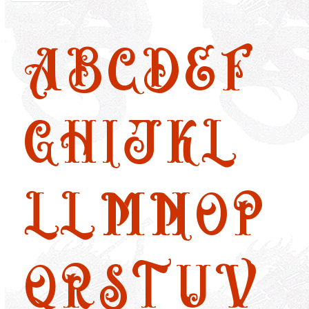
A
B
C
D
E
F
G
H
I
J
K
L
LL
M
N
O
P
Q
R
S
T
U
V