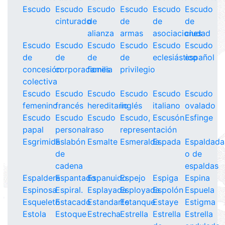
Escudo
Escudo
Escudo
Escudo
Escudo
Escudo
cinturado
de
de
de
de
alianza
armas
asociaciones
ciudad
Escudo
Escudo
Escudo
Escudo
Escudo
Escudo
de
de
de
de
eclesiástico
español
concesión
corporaciones
familia
privilegio
colectiva
Escudo
Escudo
Escudo
Escudo
Escudo
Escudo
femenino
francés
hereditario
inglés
italiano
ovalado
Escudo
Escudo
Escudo
Escudo,
Escusón
Esfinge
papal
personal
raso
representación
Esgrimida
Eslabón
Esmalte
Esmeralda
Espada
Espaldada
de
o de
cadena
espaldas
Espaldera
Espantado
Espanuido
Espejo
Espiga
Espina
Espinosa
Espiral.
Esplayada
Esployada
Espolón
Espuela
Esqueleto
Estacado
Estandarte
Estanque
Estaye
Estigma
Estola
Estoque
Estrecha
Estrella
Estrella
Estrella