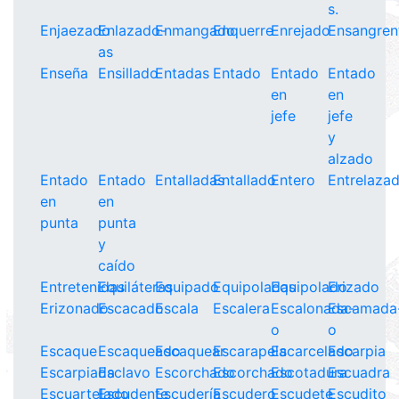
s.
Enjaezado
Enlazado-
Enmangado
Enquerre
Enrejado
Ensangren
as
Enseña
Ensillado
Entadas
Entado
Entado
Entado
en
en
jefe
jefe
y
alzado
Entado
Entado
Entalladas
Entallado
Entero
Entrelaza
en
en
punta
punta
y
caído
Entretenidas
Equiláteras
Equipado
Equipoladas
Equipolado
Erizado
Erizonado
Escacado
Escala
Escalera
Escalonada-
Escamada
o
o
Escaque
Escaqueado
Escaquear
Escarapela
Escarcelado
Escarpia
Escarpiada
Esclavo
Escorchado
Escorchado
Escotadura
Escuadra
Escuartelado
Escudente
Escudería
Escudero
Escudete
Escudito