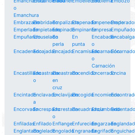
Emanchadura
Embanderado
Embaner
Embellecido
Emblema
Embozo
o
Emanchura
Embrazado
Embridado
Empalizada
Empenado
Empenechado
Emperado
Emperlado
Empietando
Empinado
Empinante
Empresa
Empuñad
Empuñando
Emuselado
En
En
Encabada-
Encabalg
perla
punta
o
Encadenado
Encajadas
Encajado
Encamisado
Encarnación
Encarnad
o
Carnación
Encastillado
Encastrada-
Encastrado
Encendido
Encerrado
Encina
o
en
cruz
Encintado
Enclavado-
Enclavijado
Encogido
Encomienda
Encontrad
a
Encorvado
Encrespado
Encrestada-
Encuadrado/a
Encumbrado
Endentad
o
Enfiladas
Enfilado
Enflange
Enfurecido
Engarzado
Englanda
Englantado
Englelado
Engolado
Engranada
Engrifado
Enguichad