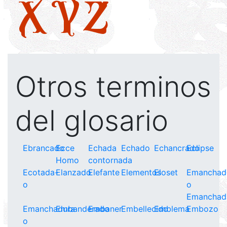
X
Y
Z
Otros terminos
del glosario
Ebrancado
Ecce
Echada
Echado
Echancrado
Eclipse
Homo
contornada
Ecotada-
Elanzado
Elefante
Elementos
Eloset
Emanchad
o
o
Emanchad
Emanchadura
Embanderado
Embaner
Embellecido
Emblema
Embozo
o