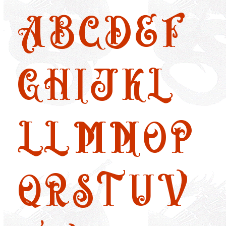
A
B
C
D
E
F
G
H
I
J
K
L
LL
M
N
O
P
Q
R
S
T
U
V