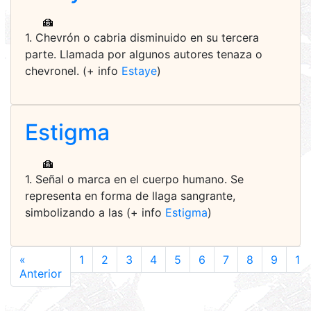
1. Chevrón o cabria disminuido en su tercera
parte. Llamada por algunos autores tenaza o
chevronel. (+ info
Estaye
)
Estigma
1. Señal o marca en el cuerpo humano. Se
representa en forma de llaga sangrante,
simbolizando a las (+ info
Estigma
)
«
1
2
3
4
5
6
7
8
9
10
Anterior