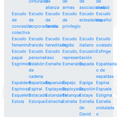
cinturado
de
de
de
de
alianza
armas
asociaciones
ciudad
Escudo
Escudo
Escudo
Escudo
Escudo
Escudo
de
de
de
de
eclesiástico
español
concesión
corporaciones
familia
privilegio
colectiva
Escudo
Escudo
Escudo
Escudo
Escudo
Escudo
femenino
francés
hereditario
inglés
italiano
ovalado
Escudo
Escudo
Escudo
Escudo,
Escusón
Esfinge
papal
personal
raso
representación
Esgrimida
Eslabón
Esmalte
Esmeralda
Espada
Espaldada
de
o de
cadena
espaldas
Espaldera
Espantado
Espanuido
Espejo
Espiga
Espina
Espinosa
Espiral.
Esplayada
Esployada
Espolón
Espuela
Esqueleto
Estacado
Estandarte
Estanque
Estaye
Estigma
Estola
Estoque
Estrecha
Estrella
Estrella
Estrella
de
ondulada
David
o