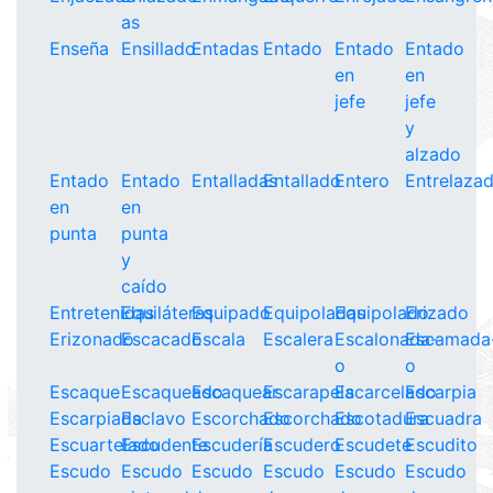
as
Enseña
Ensillado
Entadas
Entado
Entado
Entado
en
en
jefe
jefe
y
alzado
Entado
Entado
Entalladas
Entallado
Entero
Entrelaza
en
en
punta
punta
y
caído
Entretenidas
Equiláteras
Equipado
Equipoladas
Equipolado
Erizado
Erizonado
Escacado
Escala
Escalera
Escalonada-
Escamada
o
o
Escaque
Escaqueado
Escaquear
Escarapela
Escarcelado
Escarpia
Escarpiada
Esclavo
Escorchado
Escorchado
Escotadura
Escuadra
Escuartelado
Escudente
Escudería
Escudero
Escudete
Escudito
Escudo
Escudo
Escudo
Escudo
Escudo
Escudo